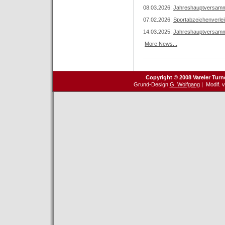
08.03.2026:
Jahreshauptversamm
07.02.2026:
Sportabzeichenverle
14.03.2025:
Jahreshauptversamm
More News...
Copyright © 2008 Vareler Turn
Grund-Design
G. Wolfgang
| Modif. 