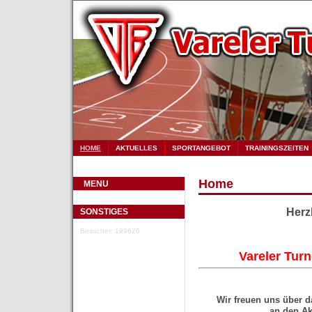
HOME
AKTUELLES
SPORTANGEBOT
TRAININGSZEITEN
Home
MENU
Herz
SONSTIGES
Besucher: 199626
Vareler Tur
Wir freuen uns über 
an den Ak