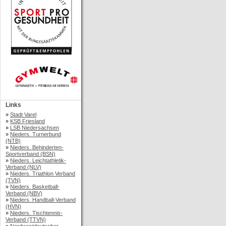
Links
»
Stadt Varel
»
KSB Friesland
»
LSB Niedersachsen
»
Nieders. Turnerbund
(NTB)
»
Nieders. Behinderten-
Sportverband (BSN)
»
Nieders. Leichtathletik-
Verband (NLV)
»
Nieders. Triathlon Verband
(TVN)
»
Nieders. Basketball-
Verband (NBV)
»
Nieders. Handball-Verband
(HVN)
»
Nieders. Tischtennis-
Verband (TTVN)