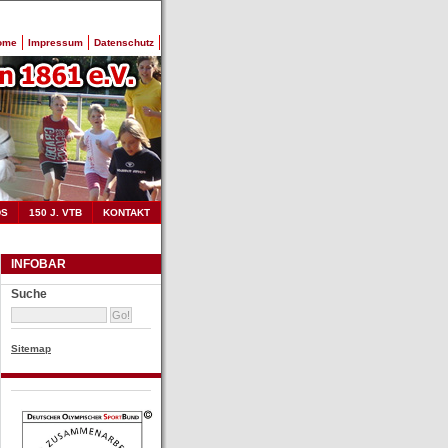
ome
Impressum
Datenschutz
DS
150 J. VTB
KONTAKT
INFOBAR
Suche
Sitemap