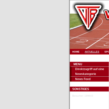
HOME
AKTUELLES
SP
MENU
Direktzugriff auf eine
Newskategorie
News Feed
SONSTIGES
Besucher: 199643