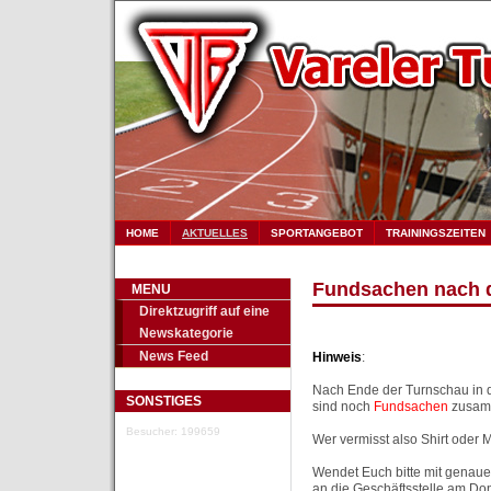
HOME
AKTUELLES
SPORTANGEBOT
TRAININGSZEITEN
Fundsachen nach 
MENU
Direktzugriff auf eine
Newskategorie
News Feed
Hinweis
:
Nach Ende der Turnschau in d
SONSTIGES
sind noch
Fundsachen
zusam
Besucher: 199659
Wer vermisst also Shirt oder 
Wendet Euch bitte mit genau
an die Geschäftsstelle am Don