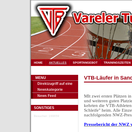
HOME
AKTUELLES
SPORTANGEBOT
TRAININGSZEITEN
VTB-Läufer in Sand
MENU
Direktzugriff auf eine
Newskategorie
News Feed
MIt zwei ersten Plätzen in
und weiteren guten Platzi
kehrten die VTB-Athleten
SONSTIGES
Schleife" heim. Alle Einze
nachfolgenden NWZ-Presse
Besucher: 199659
Pressebericht der NWZ 