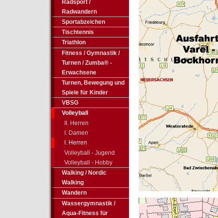
Radsport /
Radwandern
Sportabzeichen
Tischtennis
Triathlon
Fitness / Gymnastik /
Turnen / Zumba® -
Erwachsene
Turnen, Bewegung und
Spiele für Kinder
VBSG
Volleyball
II. Herren
I. Damen
I. Herren
Volleyball - Jugend
Volleyball - Hobby
Walking / Nordic
Walking
Wandern
Wassergymnastik /
Aqua-Fitness für