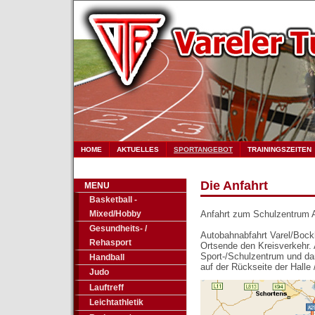
HOME
AKTUELLES
SPORTANGEBOT
TRAININGSZEITEN
Die Anfahrt
MENU
Basketball -
Mixed/Hobby
Anfahrt zum Schulzentrum A
Gesundheits- /
Autobahnabfahrt Varel/Boc
Rehasport
Ortsende den Kreisverkehr. 
Sport-/Schulzentrum und dan
Handball
auf der Rückseite der Hall
Judo
Lauftreff
Leichtathletik