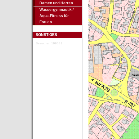
Damen und Herren
Wassergymnastik /
Aqua-Fitness für
Frauen
SONSTIGES
Besucher: 199631