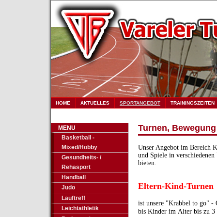
HOME
AKTUELLES
SPORTANGEBOT
TRAININGSZEITEN
Turnen, Bewegung 
MENU
Basketball -
Mixed/Hobby
Unser Angebot im Bereich K
und Spiele in
verschiedenen 
Gesundheits- /
bieten.
Rehasport
Handball
Eltern-Kind-Turnen
Judo
Lauftreff
ist unsere "Krabbel to go" -
Leichtathletik
bis Kinder im Alter bis zu 3