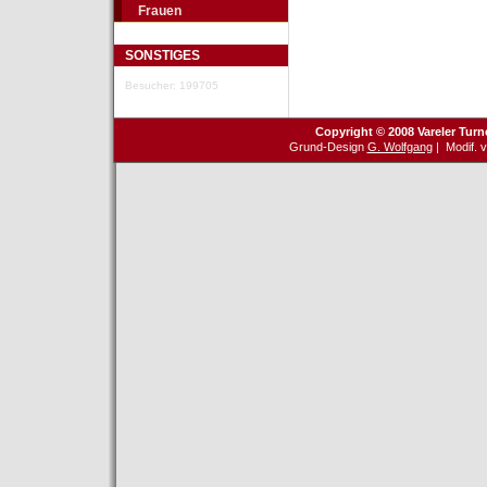
Frauen
SONSTIGES
Besucher: 199705
Copyright © 2008 Vareler Turn
Grund-Design
G. Wolfgang
| Modif. 