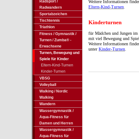
Radsport /
Weitere Informationen find
Eltern-Kind-Turnen
.
Radwandern
Sportabzeichen
Tischtennis
Kinderturnen
Triathlon
für Mädchen und Jungen im A
Fitness / Gymnastik /
mit viel Bewegung und Spie
Turnen / Zumba® -
Weitere Informationen find
Erwachsene
unter
Kinder-Turnen
.
Turnen, Bewegung und
Spiele für Kinder
Eltern-Kind-Turnen
Kinder-Turnen
VBSG
Volleyball
Walking / Nordic
Walking
Wandern
Wassergymnastik /
Aqua-Fitness für
Damen und Herren
Wassergymnastik /
Aqua-Fitness für