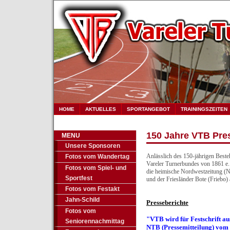
HOME
AKTUELLES
SPORTANGEBOT
TRAININGSZEITEN
150 Jahre VTB Pre
MENU
Unsere Sponsoren
Anlässlich des 150-jährigen Beste
Fotos vom Wandertag
Vareler Turnerbundes von 1861 e.
Fotos vom Spiel- und
die heimische Nordwestzeitung 
Sportfest
und der Friesländer Bote (Friebo) 
Fotos vom Festakt
Jahn-Schild
Presseberichte
Fotos vom
"VTB wird für Festschrift au
Seniorennachmittag
NTB (Pressemitteilung) vom