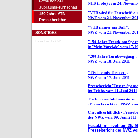
Fotos von der
NTB (Foto) vom 24. Novemb
Jubiläums-Turnschau
"VTB wird für Festschrift au
150 Jahre VTB
NWZ vom 21. November 20
Presseberichte
"VTB immer am Ball",
NWZ vom 21. November 20
SONSTIGES
Besucher: 199741
"150 Jahre Freude am Sport
in 'Mein-Varel.de' vom 17.
"200 Jahre Turnbewegung",
NWZ vom 18. Juni 2011
"Tischtennis-Turnier",
NWZ vom 17. Juni 2011
Pressebericht 'Unsere Spons
im Friebo vom 11. Juni 2011
Tischtennis-Jubiläumsturnie
- Pressebericht der NWZ vom
Chronik erhältlich - Pressebe
der NWZ vom 09. Juni 2011
Festakt im Tivoli am 28. M
Pressebericht der NWZ vo