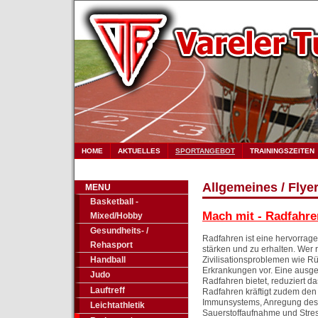
HOME
AKTUELLES
SPORTANGEBOT
TRAININGSZEITEN
Allgemeines / Flye
MENU
Basketball -
Mach mit - Radfahren 
Mixed/Hobby
Gesundheits- /
Radfahren ist eine hervorrag
Rehasport
stärken und zu erhalten. Wer 
Handball
Zivilisationsproblemen wie R
Erkrankungen vor. Eine ausgew
Judo
Radfahren bietet, reduziert da
Lauftreff
Radfahren kräftigt zudem de
Immunsystems, Anregung des E
Leichtathletik
Sauerstoffaufnahme und Stres