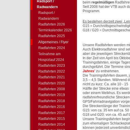
Radsport /
beim
regelmäßigen
Radfahren
Seit 2008 hat der VTB auch da
Radwandern
Programm.
Radsport /
Radwandern
Es bestehen derzeit zwei „Le
Radfahrten 2026
G15 = Durchnittsgeschwindigk
Terminkalender 2026
G18 / G20 = Durchnittsgeschwi
Radfahrten 2025
Allgemeines / Flyer
Unsere Radfahrten werden mit
Radfahrten 2024
Auch Elektroradfahrer sind s
aber die jeweiligen Strecken
Teilnahme am
In der Zeit von April bis Okt
Hospizlauf 2024
Trainingsfahrten, einige Tage
Radfahrten 2023
durchgeführt. Die Termine si
Jahres'
zu entnehmen.
Radfahrten 2022
Die Trainingsfahrten dauern, j
Radfahrten 2021
3,5 – 4,5 Stunden. Während 
Radfahrten 2020
nicht zu kurz: Ca. alle 10 - 
Hälfte der Strecke eine etwas
Radfahrten 2008
oder einem Melkhus. Es werd
Radfahrten 2019
radfahrerfreundliche Strecken
Radfahrten 2018
GPS/Fahrradnavigation vorg
Die Streckenlänge der Trainin
Radfahrten 2016
G15: von ca. 35 km auf ca. 5
Radfahrten 2017
G18 und G20: von ca. 45 auf 
Radfahrten 2015
Unsere Trainingsfahrten begin
zum ehemaligen Schlackeplatz
Radfahrten 2014
können jederzeit unverbindlic