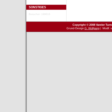
SONSTIGES
Besucher: 199616
Copyright © 2008 Vareler Turn
Grund-Design
G. Wolfgang
| Modif. 