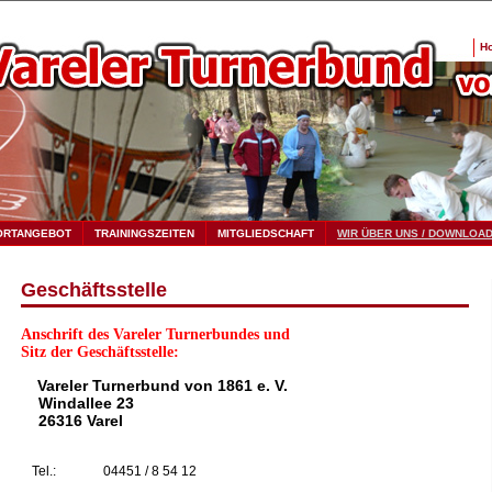
H
ORTANGEBOT
TRAININGSZEITEN
MITGLIEDSCHAFT
WIR ÜBER UNS / DOWNLOA
Geschäftsstelle
Anschrift des Vareler Turnerbundes und
Sitz der Geschäftsstelle:
Vareler Turnerbund von 1861 e. V.
Windallee 23
26316 Varel
n
Tel.:
04451 / 8 54 12