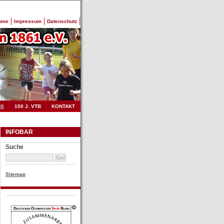
ome
Impressum
Datenschutz
DS
150 J. VTB
KONTAKT
INFOBAR
Suche
Sitemap