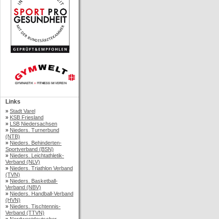
Links
»
Stadt Varel
»
KSB Friesland
»
LSB Niedersachsen
»
Nieders. Turnerbund
(NTB)
»
Nieders. Behinderten-
Sportverband (BSN)
»
Nieders. Leichtathletik-
Verband (NLV)
»
Nieders. Triathlon Verband
(TVN)
»
Nieders. Basketball-
Verband (NBV)
»
Nieders. Handball-Verband
(HVN)
»
Nieders. Tischtennis-
Verband (TTVN)