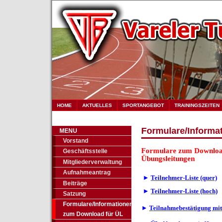
HOME
AKTUELLES
SPORTANGEBOT
TRAININGSZEITEN
Formulare/Informa
MENU
Vorstand
Formulare zum Downloa
Geschäftsstelle
Übungsleitungen
Mitgliederverwaltung
Aufnahmeantrag
►
Teilnehmer-Liste (quer)
Beiträge
►
Teilnehmer-Liste (hoch)
Satzung
Formulare/Informationen
►
Teilnahmebestätigung mit
zum Download für ÜL