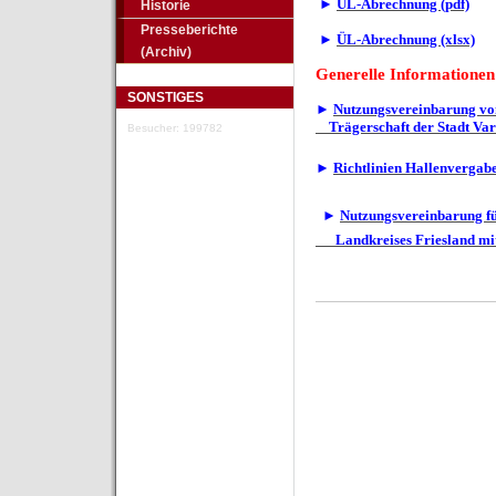
►
ÜL-Abrechnung (pdf)
Historie
Presseberichte
►
ÜL-Abrechnung (xlsx)
(Archiv)
Generelle Informationen
SONSTIGES
►
Nutzungsvereinbarung von
Trägerschaft der Stadt Vare
Besucher: 199782
►
Richtlinien Hallenvergabe
►
Nutzungsvereinbarung fü
Landkreises Friesland mi