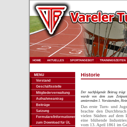
HOME
AKTUELLES
SPORTANGEBOT
TRAININGSZEITEN
Historie
MENU
Vorstand
Geschäftsstelle
Der nachfolgende Beitrag trägt
Mitgliederverwaltung
wurde von dem zum Zeitpunkt
Aufnahmeantrag
amtierenden 1. Vorsitzenden, Heinz
Beiträge
Das erste Turn- und Juge
Satzung
brachte den Durchbruc
vielen Städten auf dem 
Formulare/Informationen
eine blühende Industrie
zum Download für ÜL
vom 13. April 1861 im Ge