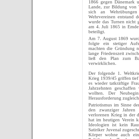
1866 gegen Dänemark und
Lande, zur Bildung von W
sich an Wehrübungen
Wehrvereinen entstand d
wurde das Turnen nicht 
am 4. Juli 1865 in Emden
beteiligt.
Am 7. August 1869 wurde
folgte ein stetiger Auf
machten die Gründung ne
lange Friedenszeit zwis
ließ den Plan zum Bau
verwirklichen.
Der folgende 1. Weltkri
Krieg 1939/45 griffen tie
es wieder tatkräftige Fr
Jahrzehnten geschaffen 
wollten. Der Neubegi
Herausforderung zugleich
Patriotismus im Sinne de
den zwanziger Jahren 
verlorenen Krieg in der 
hat im heutigen Verein 
Ideologien ist kein R
Satiriker Juvenal zugesc
Körper wohne auch ein 