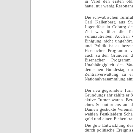
in Varel den ersten obli
hatte, nur wenig Resonanz
Die schwäbischen Turnfü
Carl Kallenberg aus St
Jugendfest in Coburg d
Ziel war, über die Tu
voranzutreiben. Auch in V
Einigung nicht ungehört
und Politik ist es beze
Eisenacher Programm v
auch zu den Gründern de
Eisenacher Programm
Unabhängigkeit des Vat
deutschen Bundestag dur
Zentralverwaltung zu 
Nationalversammlung ein
Der neu gegründete Turn
Gründungsjahr zählte er 8
aktive Turner waren. Be
eines Schauturnens auf 
Damen gestickte Vereins
weißen Festkleidern Schä
gold und einen Eichenkra
Die gute Entwicklung de
durch politische Ereign