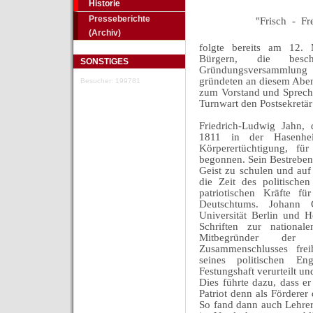
Historie
Presseberichte
"Frisch - F
(Archiv)
folgte bereits am 12.
Bürgern, die bes
SONSTIGES
Gründungsversammlun
gründeten an diesem Abe
Besucher: 199781
zum Vorstand und Sprec
Turnwart den Postsekretä
Friedrich-Ludwig Jahn, d
1811 in der Hasenhe
Körperertüchtigung, fü
begonnen. Sein Bestreben
Geist zu schulen und auf 
die Zeit des politisch
patriotischen Kräfte fü
Deutschtums. Johann G
Universität Berlin und H
Schriften zur nationa
Mitbegründer der 
Zusammenschlusses frei
seines politischen 
Festungshaft verurteilt und
Dies führte dazu, dass e
Patriot denn als Fördere
So fand dann auch Lehrer