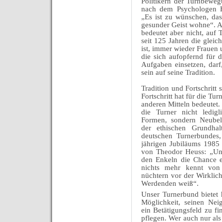
Politikern der Turnbewe
nach dem Psychologen He
„Es ist zu wünschen, da
gesunder Geist wohne“. A
bedeutet aber nicht, auf 
seit 125 Jahren die gleic
ist, immer wieder Frauen
die sich aufopfernd für d
Aufgaben einsetzen, darf,
sein auf seine Tradition.
Tradition und Fortschritt
Fortschritt hat für die Tu
anderen Mitteln bedeutet.
die Turner nicht ledig
Formen, sondern Neubele
der ethischen Grundhal
deutschen Turnerbundes,
jährigen Jubiläums 1985
von Theodor Heuss: „Uns
den Enkeln die Chance ei
nichts mehr kennt von
nüchtern vor der Wirklich
Werdenden weiß“.
Unser Turnerbund bietet h
Möglichkeit, seinen Nei
ein Betätigungsfeld zu 
pflegen. Wer auch nur als