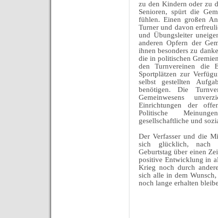
zu den Kindern oder zu d
Senioren, spürt die Gem
fühlen. Einen großen An
Turner und davon erfreuli
und Übungsleiter uneige
anderen Opfern der Geme
ihnen besonders zu dank
die in politischen Gremie
den Turnvereinen die E
Sportplätzen zur Verfügu
selbst gestellten Auf
benötigen. Die Turnve
Gemeinwesens unverz
Einrichtungen der off
Politische Meinunge
gesellschaftliche und sozi
Der Verfasser und die Mit
sich glücklich, nach 
Geburtstag über einen Ze
positive Entwicklung in 
Krieg noch durch andere
sich alle in dem Wunsch,
noch lange erhalten blei